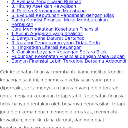
2. Evaluasi Pengeluaran Bulanan
3. Hitung Aset dan Kewajiban
4. Periksa Kemampuan Menabung
5. Evaluasi Kebutuhan Pendanaan dengan Bijak
Tanda Kondisi Finansial Mulai Membutuhkan
Perbaikan
Cara Meningkatkan Kesehatan Finansial
1. Susun Anggaran yang Realistis
2. Bangun Dana Darurat Bertahap
3. Kurangi Pengeluaran yang Tidak Perlu
4. Tingkatkan Literasi Keuangan
5. Gunakan Layanan Keuangan Secara Bijak
Hubungan Kesehatan Finansial dengan Masa Depan
Bangun Finansial Lebih Terkelola Bersama Adapundi
Cek kesehatan finansial membantu kamu melihat kondisi
keuangan saat ini, menemukan kebiasaan yang perlu
diperbaiki, serta menyusun langkah yang lebih terarah
untuk menjaga keuangan tetap stabil. Kesehatan finansial
tidak hanya ditentukan oleh besarnya penghasilan, tetapi
juga oleh kemampuan mengelola arus kas, memenuhi
kewajiban, memiliki dana darurat, dan membuat