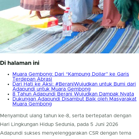
Di halaman ini
Muara Gembong: Dari “Kampung Dollar” ke Garis
Terdepan Abrasi
Dari Hati ke Aksi: #BeraniWujudkan untuk Bumi dari
Adapundi untuk Muara Gembong
8 Tahun Adapundi Berani Wujudkan Dampak Nyata
Dukungan Adapundi Disambut Baik oleh Masyarakat
Muara Gembong
Menyambut ulang tahun ke-8, serta bertepatan dengan
Hari Lingkungan Hidup Sedunia, pada 5 Juni 2026
Adapundi sukses menyelenggarakan CSR dengan tema