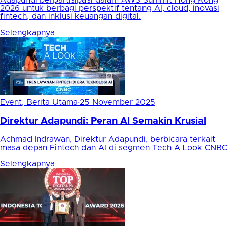
2026 untuk berbagi perspektif tentang AI, cloud, inovasi
fintech, dan inklusi keuangan digital.
Selengkapnya
Event, Berita Utama
·
25 November 2025
Direktur Adapundi: Peran AI Semakin Krusial
Achmad Indrawan, Direktur Adapundi, berbicara terkait
masa depan Fintech dan AI di segmen Tech A Look CNBC
Selengkapnya