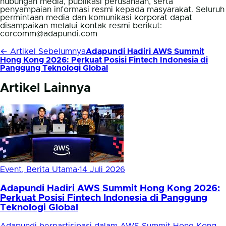
hubungan media, publikasi perusahaan, serta
penyampaian informasi resmi kepada masyarakat. Seluruh
permintaan media dan komunikasi korporat dapat
disampaikan melalui kontak resmi berikut:
corcomm@adapundi.com
← Artikel Sebelumnya
Adapundi Hadiri AWS Summit
Hong Kong 2026: Perkuat Posisi Fintech Indonesia di
Panggung Teknologi Global
Artikel Lainnya
Event, Berita Utama
·
14 Juli 2026
Adapundi Hadiri AWS Summit Hong Kong 2026:
Perkuat Posisi Fintech Indonesia di Panggung
Teknologi Global
Adapundi berpartisipasi dalam AWS Summit Hong Kong