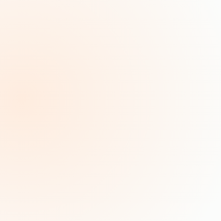
Call
(021)50860666