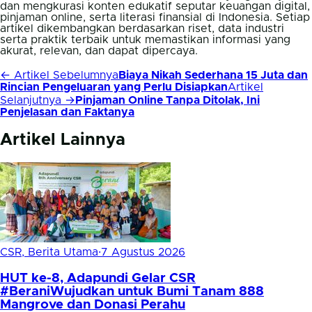
dan mengkurasi konten edukatif seputar keuangan digital,
pinjaman online, serta literasi finansial di Indonesia. Setiap
artikel dikembangkan berdasarkan riset, data industri
serta praktik terbaik untuk memastikan informasi yang
akurat, relevan, dan dapat dipercaya.
← Artikel Sebelumnya
Biaya Nikah Sederhana 15 Juta dan
Rincian Pengeluaran yang Perlu Disiapkan
Artikel
Selanjutnya →
Pinjaman Online Tanpa Ditolak, Ini
Penjelasan dan Faktanya
Artikel Lainnya
CSR, Berita Utama
·
7 Agustus 2026
HUT ke-8, Adapundi Gelar CSR
#BeraniWujudkan untuk Bumi Tanam 888
Mangrove dan Donasi Perahu