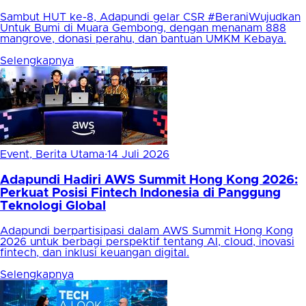
Sambut HUT ke-8, Adapundi gelar CSR #BeraniWujudkan
Untuk Bumi di Muara Gembong, dengan menanam 888
mangrove, donasi perahu, dan bantuan UMKM Kebaya.
Selengkapnya
Event, Berita Utama
·
14 Juli 2026
Adapundi Hadiri AWS Summit Hong Kong 2026:
Perkuat Posisi Fintech Indonesia di Panggung
Teknologi Global
Adapundi berpartisipasi dalam AWS Summit Hong Kong
2026 untuk berbagi perspektif tentang AI, cloud, inovasi
fintech, dan inklusi keuangan digital.
Selengkapnya