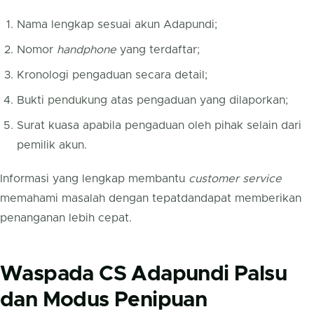
Nama lengkap sesuai akun Adapundi;
Nomor
handphone
yang terdaftar;
Kronologi pengaduan secara detail;
Bukti pendukung atas pengaduan yang dilaporkan;
Surat kuasa apabila pengaduan oleh pihak selain dari
pemilik akun.
Informasi yang lengkap membantu
customer service
memahami masalah dengan tepatdandapat memberikan
penanganan lebih cepat.
Waspada CS Adapundi Palsu
dan Modus Penipuan