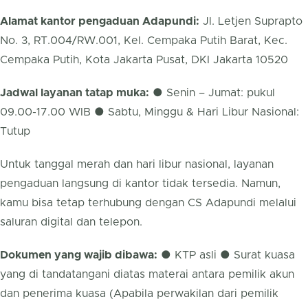
Alamat kantor pengaduan Adapundi:
Jl. Letjen Suprapto
No. 3, RT.004/RW.001, Kel. Cempaka Putih Barat, Kec.
Cempaka Putih, Kota Jakarta Pusat, DKI Jakarta 10520
Jadwal layanan tatap muka:
● Senin – Jumat: pukul
09.00-17.00 WIB ● Sabtu, Minggu & Hari Libur Nasional:
Tutup
Untuk tanggal merah dan hari libur nasional, layanan
pengaduan langsung di kantor tidak tersedia. Namun,
kamu bisa tetap terhubung dengan CS Adapundi melalui
saluran digital dan telepon.
Dokumen yang wajib dibawa:
● KTP asli ● Surat kuasa
yang di tandatangani diatas materai antara pemilik akun
dan penerima kuasa (Apabila perwakilan dari pemilik