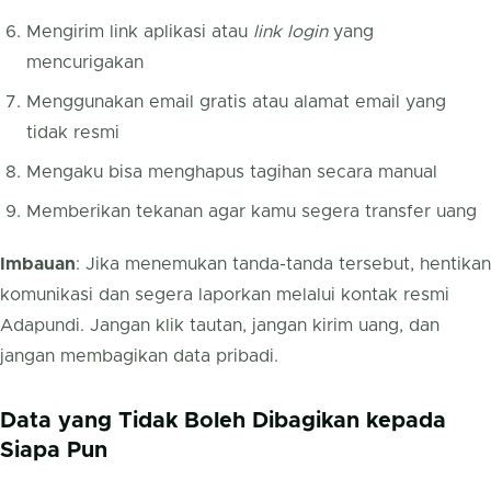
Mengirim link aplikasi atau
link login
yang
mencurigakan
Menggunakan email gratis atau alamat email yang
tidak resmi
Mengaku bisa menghapus tagihan secara manual
Memberikan tekanan agar kamu segera transfer uang
Imbauan
: Jika menemukan tanda-tanda tersebut, hentikan
komunikasi dan segera laporkan melalui kontak resmi
Adapundi. Jangan klik tautan, jangan kirim uang, dan
jangan membagikan data pribadi.
Data yang Tidak Boleh Dibagikan kepada
Siapa Pun