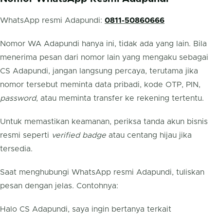
WhatsApp resmi Adapundi:
0811-50860666
Nomor WA Adapundi hanya ini, tidak ada yang lain. Bila
menerima pesan dari nomor lain yang mengaku sebagai
CS Adapundi, jangan langsung percaya, terutama jika
nomor tersebut meminta data pribadi, kode OTP, PIN,
password
, atau meminta transfer ke rekening tertentu.
Untuk memastikan keamanan, periksa tanda akun bisnis
resmi seperti
verified badge
atau centang hijau jika
tersedia.
Saat menghubungi WhatsApp resmi Adapundi, tuliskan
pesan dengan jelas. Contohnya:
Halo CS Adapundi, saya ingin bertanya terkait