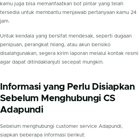
kamu juga bisa memanfaatkan bot pintar yang telah
tersedia untuk membantu menjawab pertanyaan kamu 24
jam.
Untuk kendala yang bersifat mendesak, seperti dugaan
penipuan, perangkat hilang, atau akun berisiko
disalahgunakan, segera kirim laporan melalui kontak resmi
agar dapat ditindaklanjuti secepat mungkin.
Informasi yang Perlu Disiapkan
Sebelum Menghubungi CS
Adapundi
Sebelum menghubungi customer service Adapundi,
siapkan beberapa informasi berikut: