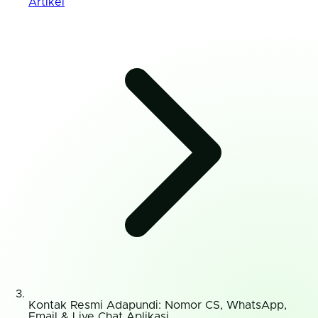
Artikel
Kontak Resmi Adapundi: Nomor CS, WhatsApp,
Email & Live Chat Aplikasi