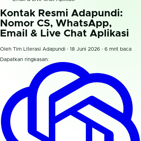
Kontak Resmi Adapundi:
Nomor CS, WhatsApp,
Email & Live Chat Aplikasi
Oleh Tim Literasi Adapundi · 18 Juni 2026 · 6 mnt baca
Dapatkan ringkasan: