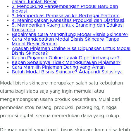
dalam Jumlah Besar
2. Mendukung Pengembangan Produk Baru dan
Inovasi
3. Memperluas Pemasaran ke Berbagai Platform
4. Meningkatkan Kapasitas Produksi dan Distribusi
5. Memberikan Ruang untuk Branding dan Edukasi
Konsumen
Bagaimana Cara Menghitung Modal Bisnis Skincare?
Cara Mendapatkan Modal Bisnis Skincare Tanpa
Modal Besar Sendiri
Apakah Pinjaman Online Bisa Digunakan untuk Modal
Bisnis Skincare?
Kapan Pinjaman Online Layak Dipertimbangkan?
Kapan Sebaiknya Tidak Menggunakan Pinjaman?
Cara Memilih Pinjaman Daring yang Aman
Butuh Modal Bisnis Skincare? Adapundi Solusinya
Modal bisnis skincare merupakan salah satu kebutuhan
utama bagi siapa saja yang ingin memulai atau
mengembangkan usaha produk kecantikan. Mulai dari
pembelian stok barang, produksi, packaging, hingga
promosi digital, semua memerlukan dana yang cukup.
Dengan modal yang tepat, bisnis skincare kamu bisa lebih