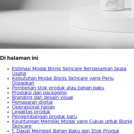
Di halaman ini
Estimasi Modal Bisnis Skincare Berdasarkan Skala
Usaha
Kebutuhan Modal Bisnis Skincare yang Perlu
Disiapkan
Pembelian stok produk atau bahan baku
Produksi dan packaging
Branding dan desain visual
Pemasaran digital
Operasional harian
Legalitas produk
Pengembangan produk baru
Keuntungan Memiliki Modal yang Cukup untuk Bisnis
Skincare
1. Dapat Membeli Bahan Baku dan Stok Produk