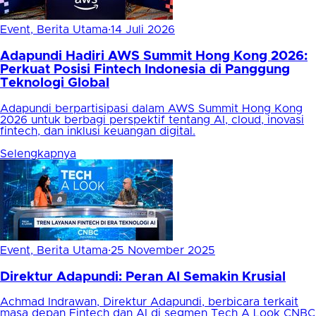
Event, Berita Utama
·
14 Juli 2026
Adapundi Hadiri AWS Summit Hong Kong 2026:
Perkuat Posisi Fintech Indonesia di Panggung
Teknologi Global
Adapundi berpartisipasi dalam AWS Summit Hong Kong
2026 untuk berbagi perspektif tentang AI, cloud, inovasi
fintech, dan inklusi keuangan digital.
Selengkapnya
Event, Berita Utama
·
25 November 2025
Direktur Adapundi: Peran AI Semakin Krusial
Achmad Indrawan, Direktur Adapundi, berbicara terkait
masa depan Fintech dan AI di segmen Tech A Look CNBC