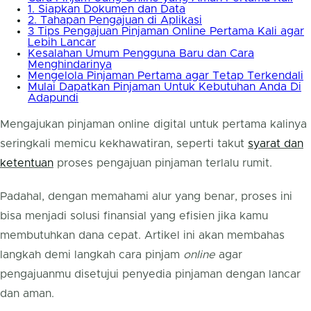
1. Siapkan Dokumen dan Data
2. Tahapan Pengajuan di Aplikasi
3 Tips Pengajuan Pinjaman Online Pertama Kali agar
Lebih Lancar
Kesalahan Umum Pengguna Baru dan Cara
Menghindarinya
Mengelola Pinjaman Pertama agar Tetap Terkendali
Mulai Dapatkan Pinjaman Untuk Kebutuhan Anda Di
Adapundi
Mengajukan pinjaman online digital untuk pertama kalinya
seringkali memicu kekhawatiran, seperti takut
syarat dan
ketentuan
proses pengajuan pinjaman terlalu rumit.
Padahal, dengan memahami alur yang benar, proses ini
bisa menjadi solusi finansial yang efisien jika kamu
membutuhkan dana cepat. Artikel ini akan membahas
langkah demi langkah cara pinjam
online
agar
pengajuanmu disetujui penyedia pinjaman dengan lancar
dan aman.