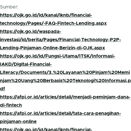
Sumber:
https://ojk.go.id/id/kanal/iknb/financial-
technology/Pages/-FAQ-Fintech-Lending.aspx
https://ojk.go.id/waspada-
investasi/id/berita/Pages/Financial-Technology-P2P-
Lending-Pinjaman-Online-Berizin-di-OJK.aspx
https://ojk.go.id/id/Fungsi-Utama/ITSK/Informasi-
IAKD/Digital-Financial-
Literacy/Documents/3.%20Layanan%20Pinjam%20Memi
njam%20Uang%20Berbasis%20Teknologi%20Informasi.p
df
https://afpi.or.id/articles/detail/menjadi-peminjam-dana-
di-fintech
https://afpi.or.id/articles/detail/tata-cara-penagihan-
pinjaman-online
https://ojk.go.id/id/kanal/iknb/financial-