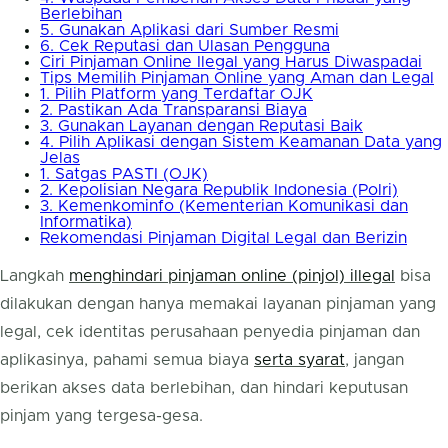
Berlebihan
5. Gunakan Aplikasi dari Sumber Resmi
6. Cek Reputasi dan Ulasan Pengguna
Ciri Pinjaman Online Ilegal yang Harus Diwaspadai
Tips Memilih Pinjaman Online yang Aman dan Legal
1. Pilih Platform yang Terdaftar OJK
2. Pastikan Ada Transparansi Biaya
3. Gunakan Layanan dengan Reputasi Baik
4. Pilih Aplikasi dengan Sistem Keamanan Data yang
Jelas
1. Satgas PASTI (OJK)
2. Kepolisian Negara Republik Indonesia (Polri)
3. Kemenkominfo (Kementerian Komunikasi dan
Informatika)
Rekomendasi Pinjaman Digital Legal dan Berizin
Langkah
menghindari pinjaman online (pinjol) illegal
bisa
dilakukan dengan hanya memakai layanan pinjaman yang
legal, cek identitas perusahaan penyedia pinjaman dan
aplikasinya, pahami semua biaya
serta syarat
, jangan
berikan akses data berlebihan, dan hindari keputusan
pinjam yang tergesa-gesa.