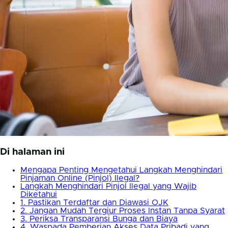
Di halaman ini
Mengapa Penting Mengetahui Langkah Menghindari
Pinjaman Online (Pinjol) Ilegal?
Langkah Menghindari Pinjol Ilegal yang Wajib
Diketahui
1. Pastikan Terdaftar dan Diawasi OJK
2. Jangan Mudah Tergiur Proses Instan Tanpa Syarat
3. Periksa Transparansi Bunga dan Biaya
4. Waspada Pemberian Akses Data Pribadi yang